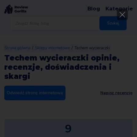
Blog
Kategorie
Wyszukiwarka
produktów
Szukaj
/
/
Strona główna
Sklepy internetowe
Techem wycieraczki
Techem wycieraczki opinie,
recenzje, doświadczenia i
skargi
Odwiedź stronę internetową
Napisz recenzję
9