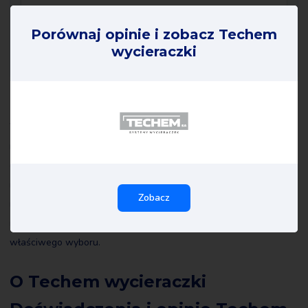
Porównaj opinie i zobacz Techem
wycieraczki
Techem wycieraczki opinie
Wszystkie recenzje Techem wycieraczki na Review Gorilla są
napisane przez prawdziwych konsumentów z prawdziwymi
doświadczeniami. Nie są one redagowane przez nas ani przez
nikogo innego i dlatego odzwierciedlają doświadczenia
Zobacz
recenzenta. Przeczytaj wszystkie opinie o Techem wycieraczki, a
może nawet sam je napiszesz, aby pomóc innym dokonać
właściwego wyboru.
O Techem wycieraczki