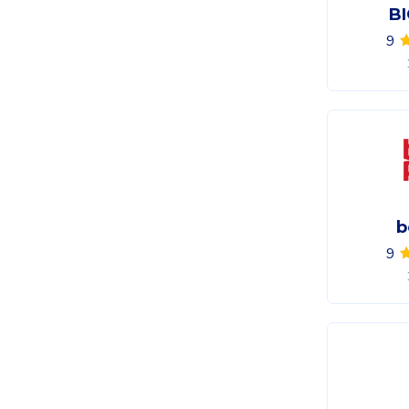
BI
9
b
9