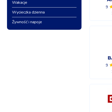
Wakacje
9
Wycieczka dzienna
Żywność i napoje
B
9