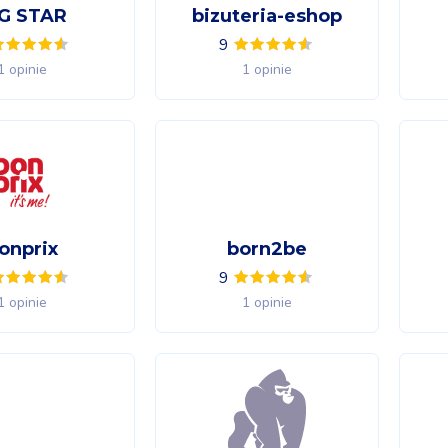
G STAR
bizuteria-eshop
9
1 opinie
1 opinie
onprix
born2be
9
1 opinie
1 opinie