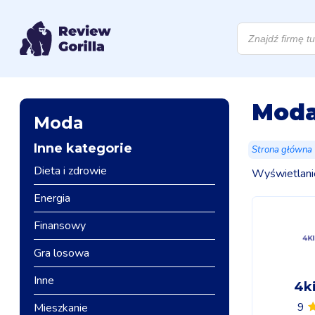
Wyszukiwarka
produktów
Mod
Moda
Inne kategorie
Strona główna
Dieta i zdrowie
Wyświetlani
Energia
Finansowy
Gra losowa
Inne
4k
9
Mieszkanie