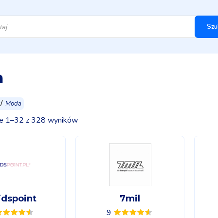
Szu
a
/
Moda
e 1–32 z 328 wyników
idspoint
7mil
9