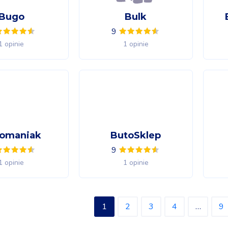
Bugo
Bulk
9
1 opinie
1 opinie
omaniak
ButoSklep
9
1 opinie
1 opinie
1
2
3
4
…
9