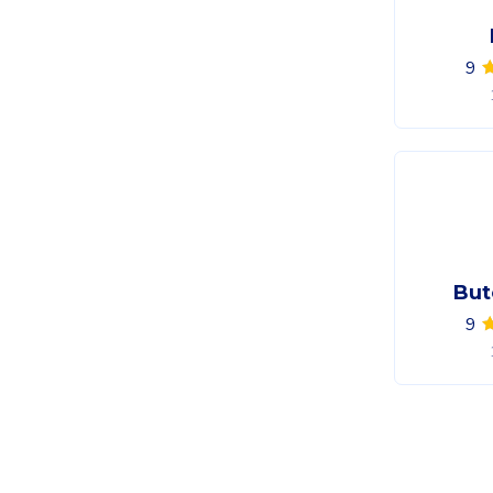
9
But
9