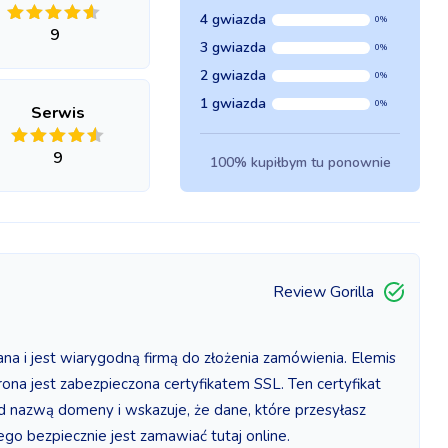
4 gwiazda
0%
9
3 gwiazda
0%
2 gwiazda
0%
1 gwiazda
0%
Serwis
9
100% kupiłbym tu ponownie
Review Gorilla
na i jest wiarygodną firmą do złożenia zamówienia. Elemis
rona jest zabezpieczona certyfikatem SSL. Ten certyfikat
ed nazwą domeny i wskazuje, że dane, które przesyłasz
ego bezpiecznie jest zamawiać tutaj online.