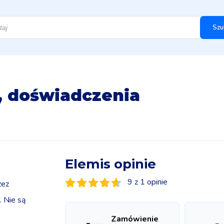
Szu
e, doświadczenia
Elemis opinie
9 z 1 opinie
zez
 Nie są
Zamówienie