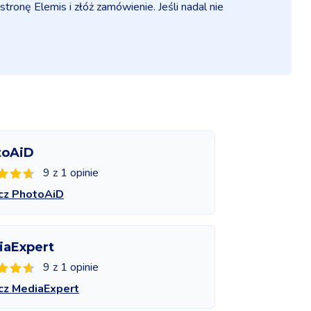
ronę Elemis i złóż zamówienie. Jeśli nadal nie
toAiD
9 z 1 opinie
cz PhotoAiD
iaExpert
9 z 1 opinie
cz MediaExpert