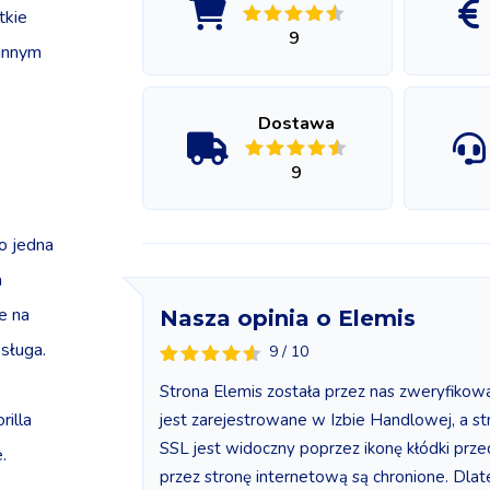
tkie
9
 innym
Dostawa
9
o jedna
a
e na
Nasza opinia o Elemis
bsługa.
9 / 10
Strona Elemis została przez nas zweryfikowa
rilla
jest zarejestrowane w Izbie Handlowej, a st
SSL jest widoczny poprzez ikonę kłódki prz
.
przez stronę internetową są chronione. Dlat