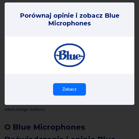
Porównaj opinie i zobacz Blue
Microphones
Blue Microphones opinie
Wszystkie recenzje Blue Microphones na Review Gorilla są
napisane przez prawdziwych konsumentów z prawdziwymi
doświadczeniami. Nie są one redagowane przez nas ani przez
nikogo innego i dlatego odzwierciedlają doświadczenia
Zobacz
recenzenta. Przeczytaj wszystkie opinie o Blue Microphones, a
może nawet sam je napiszesz, aby pomóc innym dokonać
właściwego wyboru.
O Blue Microphones