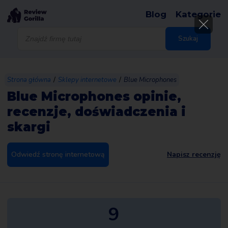
Blog
Kategorie
Wyszukiwarka
produktów
Szukaj
/
/
Strona główna
Sklepy internetowe
Blue Microphones
Blue Microphones opinie,
recenzje, doświadczenia i
skargi
Odwiedź stronę internetową
Napisz recenzję
9