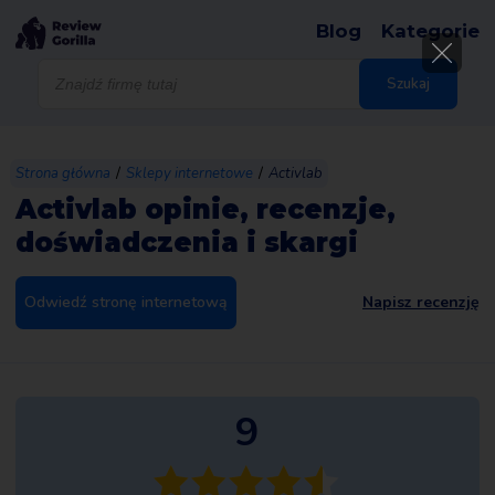
Blog
Kategorie
Wyszukiwarka
produktów
Szukaj
/
/
Strona główna
Sklepy internetowe
Activlab
Activlab opinie, recenzje,
doświadczenia i skargi
Odwiedź stronę internetową
Napisz recenzję
9