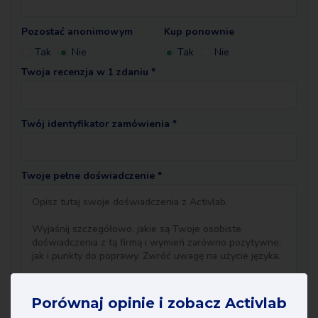
Pozostać anonimowym
Kup ponownie
Tak
Nie
Tak
Nie
Twoja recenzja w 1 zdaniu *
Twój identyfikator zamówienia *
Twoje pełne doświadczenie *
Porównaj opinie i zobacz Activlab